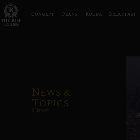
Concept
Plans
Rooms
Breakfast
News &
Topics
新着情報