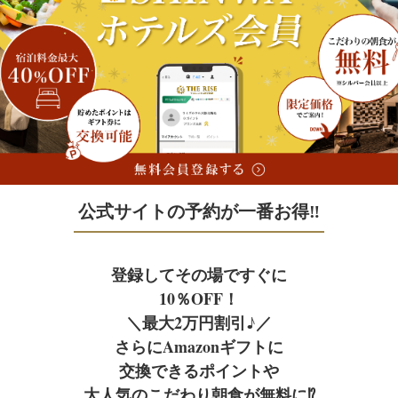
Facility
Access
宿泊予約
施設案内
アクセス
宿泊予約
公式サイトの予約が一番お得‼
JR+宿泊
Facebook
フェイスブック
登録してその場ですぐに
レンタカー+宿泊
10％OFF！
＼最大2万円割引♪／
さらにAmazonギフトに
航空券＋宿泊
交換できるポイントや
大人気のこだわり朝食が無料に⁉