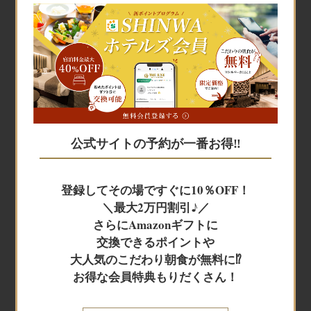
宿泊予約
宿泊予約
公式サイトの予約が一番お得‼
JR+宿泊
登録してその場ですぐに10％OFF！
＼最大2万円割引♪／
レンタカー+宿泊
さらにAmazonギフトに
交換できるポイントや
大人気のこだわり朝食が無料に⁉
航空券＋宿泊
お得な会員特典もりだくさん！