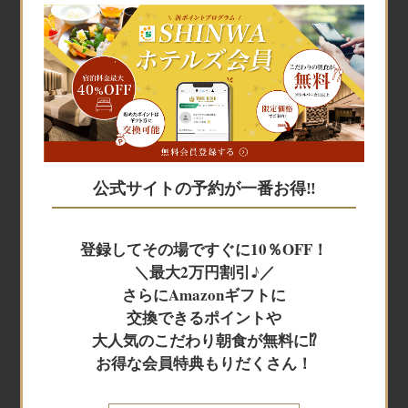
宿泊予約
宿泊予約
公式サイトの予約が一番お得‼
JR+宿泊
登録してその場ですぐに10％OFF！
＼最大2万円割引♪／
レンタカー+宿泊
さらにAmazonギフトに
交換できるポイントや
大人気のこだわり朝食が無料に⁉
航空券＋宿泊
お得な会員特典もりだくさん！