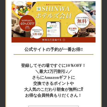
宿泊予約
宿泊予約
公式サイトの予約が一番お得‼
JR+宿泊
登録してその場ですぐに10％OFF！
＼最大2万円割引♪／
レンタカー+宿泊
さらにAmazonギフトに
交換できるポイントや
大人気のこだわり朝食が無料に⁉
航空券＋宿泊
お得な会員特典もりだくさん！