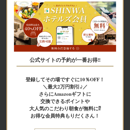
宿泊予約
宿泊予約
公式サイトの予約が一番お得‼
JR+宿泊
登録してその場ですぐに10％OFF！
＼最大2万円割引♪／
レンタカー+宿泊
さらにAmazonギフトに
交換できるポイントや
大人気のこだわり朝食が無料に⁉
航空券＋宿泊
お得な会員特典もりだくさん！