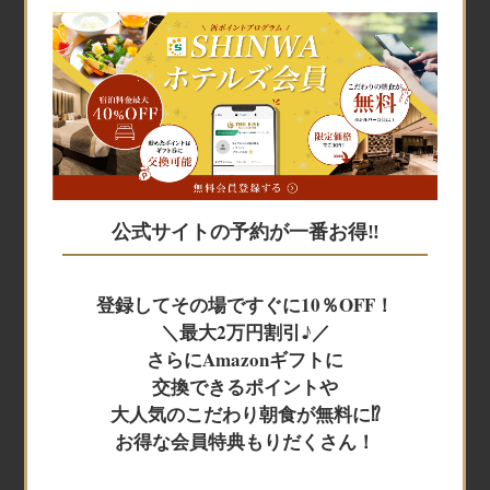
宿泊予約
宿泊予約
公式サイトの予約が一番お得‼
JR+宿泊
登録してその場ですぐに10％OFF！
＼最大2万円割引♪／
レンタカー+宿泊
さらにAmazonギフトに
交換できるポイントや
大人気のこだわり朝食が無料に⁉
航空券＋宿泊
お得な会員特典もりだくさん！