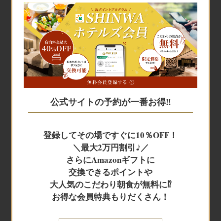
宿泊予約
宿泊予約
公式サイトの予約が一番お得‼
JR+宿泊
登録してその場ですぐに10％OFF！
＼最大2万円割引♪／
レンタカー+宿泊
さらにAmazonギフトに
交換できるポイントや
大人気のこだわり朝食が無料に⁉
航空券＋宿泊
お得な会員特典もりだくさん！