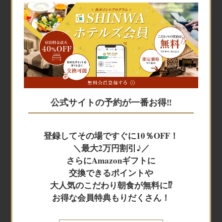
宿泊予約
宿泊予約
公式サイトの予約が一番お得‼
JR+宿泊
登録してその場ですぐに10％OFF！
＼最大2万円割引♪／
レンタカー+宿泊
さらにAmazonギフトに
交換できるポイントや
大人気のこだわり朝食が無料に⁉
航空券＋宿泊
お得な会員特典もりだくさん！