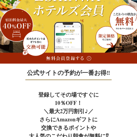
Facility
Access
宿泊予約
施設案内
アクセス
宿泊予約
公式サイトの予約が一番お得‼
JR+宿泊
Facebook
フェイスブック
登録してその場ですぐに
レンタカー+宿泊
10％OFF！
＼最大2万円割引♪／
さらにAmazonギフトに
航空券＋宿泊
交換できるポイントや
大人気のこだわり朝食が無料に⁉