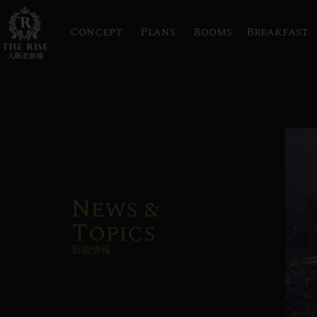
Concept
Plans
Rooms
Breakfast
News &
Topics
新着情報