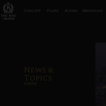
Concept
Plans
Rooms
Breakfast
News &
Topics
新着情報