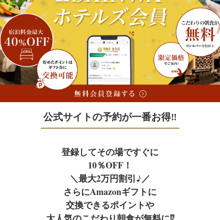
Facility
Access
宿泊予約
施設案内
アクセス
宿泊予約
公式サイトの予約が一番お得‼
JR+宿泊
Facebook
フェイスブック
登録してその場ですぐに
レンタカー+宿泊
10％OFF！
＼最大2万円割引♪／
さらにAmazonギフトに
航空券＋宿泊
交換できるポイントや
大人気のこだわり朝食が無料に⁉