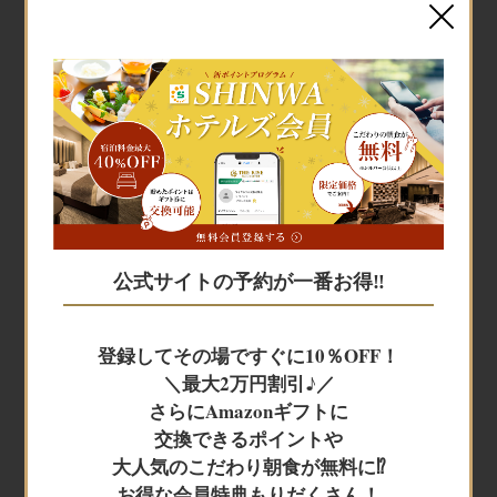
宿泊予約
宿泊予約
公式サイトの予約が一番お得‼
JR+宿泊
登録してその場ですぐに10％OFF！
＼最大2万円割引♪／
レンタカー+宿泊
さらにAmazonギフトに
交換できるポイントや
大人気のこだわり朝食が無料に⁉
航空券＋宿泊
お得な会員特典もりだくさん！