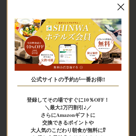
宿泊予約
宿泊予約
公式サイトの予約が一番お得‼
JR+宿泊
登録してその場ですぐに10％OFF！
＼最大2万円割引♪／
レンタカー+宿泊
さらにAmazonギフトに
交換できるポイントや
大人気のこだわり朝食が無料に⁉
航空券＋宿泊