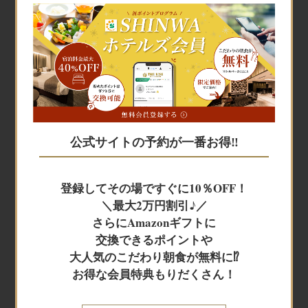
宿泊予約
宿泊予約
公式サイトの予約が一番お得‼
JR+宿泊
登録してその場ですぐに10％OFF！
＼最大2万円割引♪／
レンタカー+宿泊
さらにAmazonギフトに
交換できるポイントや
大人気のこだわり朝食が無料に⁉
航空券＋宿泊
お得な会員特典もりだくさん！