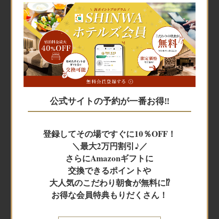
宿泊予約
宿泊予約
公式サイトの予約が一番お得‼
JR+宿泊
登録してその場ですぐに10％OFF！
＼最大2万円割引♪／
レンタカー+宿泊
さらにAmazonギフトに
交換できるポイントや
大人気のこだわり朝食が無料に⁉
航空券＋宿泊
お得な会員特典もりだくさん！