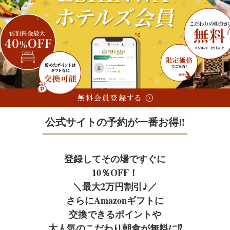
Facility
Access
宿泊予約
施設案内
アクセス
宿泊予約
公式サイトの予約が一番お得‼
JR+宿泊
Facebook
フェイスブック
登録してその場ですぐに
レンタカー+宿泊
10％OFF！
＼最大2万円割引♪／
さらにAmazonギフトに
航空券＋宿泊
交換できるポイントや
大人気のこだわり朝食が無料に⁉