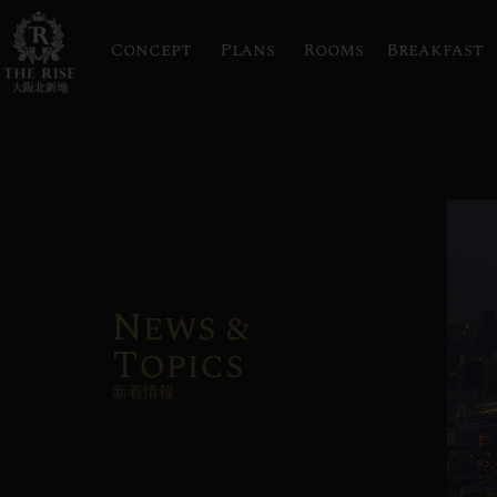
Concept
Plans
Rooms
Breakfast
News &
Topics
新着情報