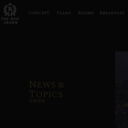
Concept
Plans
Rooms
Breakfast
News &
Topics
新着情報