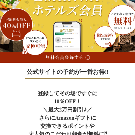
Facility
Access
宿泊予約
施設案内
アクセス
宿泊予約
公式サイトの予約が一番お得‼
JR+宿泊
Facebook
フェイスブック
登録してその場ですぐに
レンタカー+宿泊
10％OFF！
＼最大2万円割引♪／
さらにAmazonギフトに
航空券＋宿泊
交換できるポイントや
大人気のこだわり朝食が無料に⁉