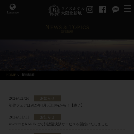
Language
News & Topics
新着情報
HOME
>
新着情報
2024/12/26
お知らせ
初夢フェアは2025年1月6日10時から！【終了】
2024/11/11
お知らせ
un-treizeとKARINにて顔認証決済サービスを開始いたしました