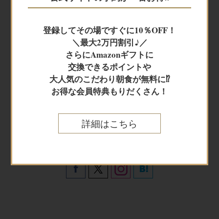
JR+宿泊
登録してその場ですぐに10％OFF！
＼最大2万円割引♪／
レンタカー+宿泊
さらにAmazonギフトに
交換できるポイントや
大人気のこだわり朝食が無料に⁉
航空券＋宿泊
お得な会員特典もりだくさん！
詳細はこちら